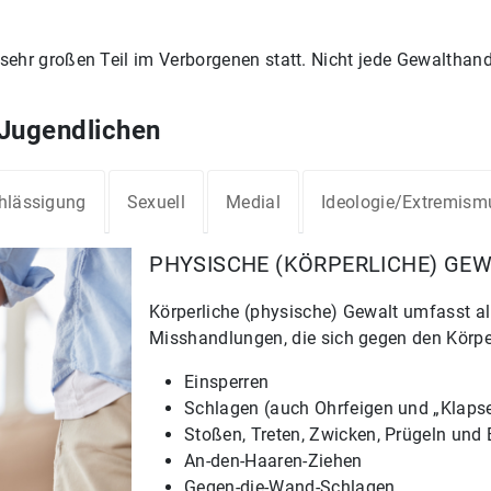
hr großen Teil im Verborgenen statt. Nicht jede Gewalthandlu
 Jugendlichen
hlässigung
Sexuell
Medial
Ideologie/Extremism
PHYSISCHE (KÖRPERLICHE) GE
Körperliche (physische) Gewalt umfasst a
Misshandlungen, die sich gegen den Körper
Einsperren
Schlagen (auch Ohrfeigen und „Klapse“
Stoßen, Treten, Zwicken, Prügeln und
An-den-Haaren-Ziehen
Gegen-die-Wand-Schlagen