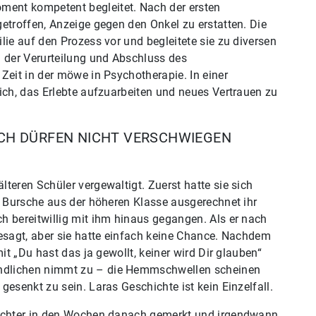
ent kompetent begleitet. Nach der ersten
etroffen, Anzeige gegen den Onkel zu erstatten. Die
lie auf den Prozess vor und begleitete sie zu diversen
h der Verurteilung und Abschluss des
Zeit in der möwe in Psychotherapie. In einer
ich, das Erlebte aufzuarbeiten und neues Vertrauen zu
CH DÜRFEN NICHT VERSCHWIEGEN
teren Schüler vergewaltigt. Zuerst hatte sie sich
e Bursche aus der höheren Klasse ausgerechnet ihr
h bereitwillig mit ihm hinaus gegangen. Als er nach
gesagt, aber sie hatte einfach keine Chance. Nachdem
it „Du hast das ja gewollt, keiner wird Dir glauben“
ndlichen nimmt zu – die Hemmschwellen scheinen
esenkt zu sein. Laras Geschichte ist kein Einzelfall.
Tochter in den Wochen danach gemerkt und irgendwann