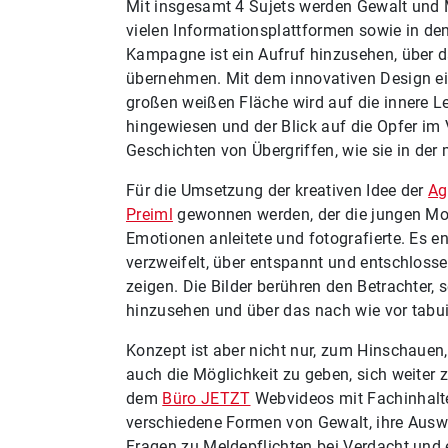
Mit insgesamt 4 Sujets werden Gewalt und 
vielen Informationsplattformen sowie in de
Kampagne ist ein Aufruf hinzusehen, über 
übernehmen. Mit dem innovativen Design ein
großen weißen Fläche wird auf die innere L
hingewiesen und der Blick auf die Opfer im 
Geschichten von Übergriffen, wie sie in der
Für die Umsetzung der kreativen Idee der
Ag
Preiml
gewonnen werden, der die jungen Mod
Emotionen anleitete und fotografierte. Es en
verzweifelt, über entspannt und entschlosse
zeigen. Die Bilder berühren den Betrachter,
hinzusehen und über das nach wie vor tabui
Konzept ist aber nicht nur, zum Hinschaue
auch die Möglichkeit zu geben, sich weiter
dem
Büro JETZT
Webvideos mit Fachinhalten
verschiedene Formen von Gewalt, ihre Auswi
Fragen zu Meldepflichten bei Verdacht und 