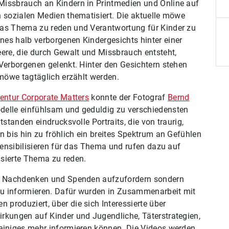
Missbrauch an Kindern in Printmedien und Online auf
n sozialen Medien thematisiert. Die aktuelle möwe
das Thema zu reden und Verantwortung für Kinder zu
es halb verborgenen Kindergesichts hinter einer
eere, die durch Gewalt und Missbrauch entsteht,
Verborgenen gelenkt. Hinter den Gesichtern stehen
 möwe tagtäglich erzählt werden.
entur Corporate Matters
konnte der Fotograf
Bernd
elle einfühlsam und geduldig zu verschiedensten
tstanden eindrucksvolle Portraits, die von traurig,
n bis hin zu fröhlich ein breites Spektrum an Gefühlen
 sensibilisieren für das Thema und rufen dazu auf
sierte Thema zu reden.
n, Nachdenken und Spenden aufzufordern sondern
 zu informieren. Dafür wurden in Zusammenarbeit mit
 produziert, über die sich Interessierte über
rkungen auf Kinder und Jugendliche, Täterstrategien,
einiges mehr informieren können. Die Videos werden