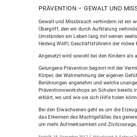
PRÄVENTION – GEWALT UND MIS
Gewalt und Missbrauch verhindern ist ein w
Übergriff, den wir durch Aufklärung verhind
Umständen ein Leben lang mit seinen seeli
Hedwig Wölfl, Geschäftsführerin der möwe 
Angesetzt wird sowohl bei den Kindern als
Gelungene Prävention beginnt mit der Verm
Körper, der Wahrnehmung der eigenen Gefüh
Berührungen angenehm und welche unange
Präventionsworkshops an Schulen bereits in
erklärt, wo und wie sie sich Hilfe holen könn
Bei den Erwachsenen geht es um die Erzeug
das Erkennen des Machtgefälles das genere
um mehr Aufmerksamkeit und Zivilcourage, w
/
18. Dezember 2017
6. Februar 