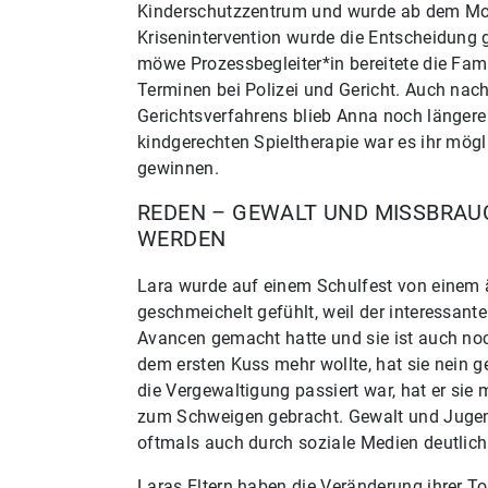
Kinderschutzzentrum und wurde ab dem Mom
Krisenintervention wurde die Entscheidung g
möwe Prozessbegleiter*in bereitete die Fami
Terminen bei Polizei und Gericht. Auch nac
Gerichtsverfahrens blieb Anna noch längere 
kindgerechten Spieltherapie war es ihr mögl
gewinnen.
REDEN – GEWALT UND MISSBRAU
WERDEN
Lara wurde auf einem Schulfest von einem äl
geschmeichelt gefühlt, weil der interessant
Avancen gemacht hatte und sie ist auch noc
dem ersten Kuss mehr wollte, hat sie nein 
die Vergewaltigung passiert war, hat er sie m
zum Schweigen gebracht. Gewalt und Juge
oftmals auch durch soziale Medien deutlich g
Laras Eltern haben die Veränderung ihrer 