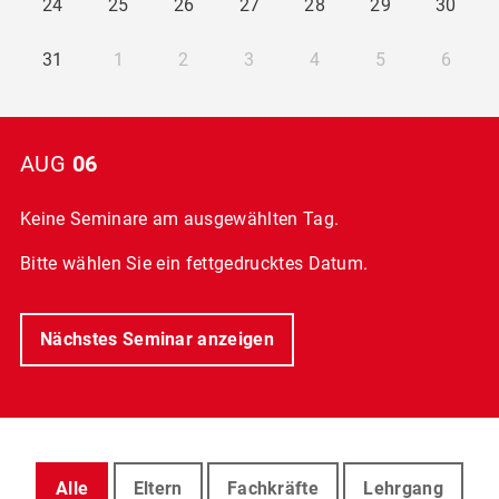
24
25
26
27
28
29
30
31
1
2
3
4
5
6
AUG
06
Keine Seminare am ausgewählten Tag.
Bitte wählen Sie ein fettgedrucktes Datum.
Nächstes Seminar anzeigen
Alle
Eltern
Fachkräfte
Lehrgang