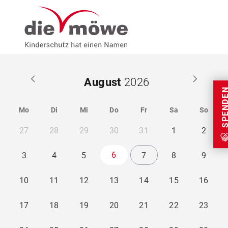
Weiter zum Inhalt
Menu
Seminare
August
SPEND
Mo
Di
Mi
Do
Fr
Sa
So
27
28
29
30
31
1
2
6
3
4
5
7
8
9
10
11
12
13
14
15
16
17
18
19
20
21
22
23