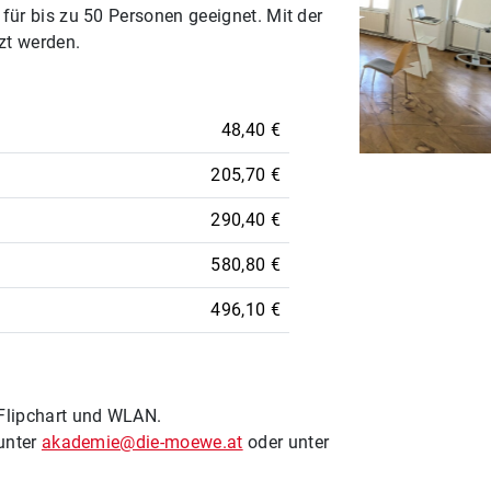
für bis zu 50 Personen geeignet. Mit der
zt werden.
48,40 €
U-Form hinte
205,70 €
290,40 €
580,80 €
496,10 €
Previous
 Flipchart und WLAN.
 unter
akademie@die-moewe.at
oder unter