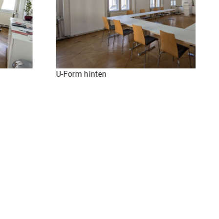
n
Next