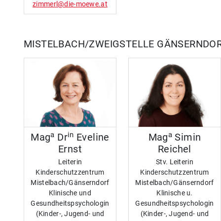
zimmerl@die-moewe.at
MISTELBACH/ZWEIGSTELLE GÄNSERNDO
a
in
a
Mag
Dr
Eveline
Mag
Simin
Ernst
Reichel
Leiterin
Stv. Leiterin
Kinderschutzzentrum
Kinderschutzzentrum
Mistelbach/Gänserndorf
Mistelbach/Gänserndorf
Klinische und
Klinische u.
Gesundheitspsychologin
Gesundheitspsychologin
(Kinder-, Jugend- und
(Kinder-, Jugend- und