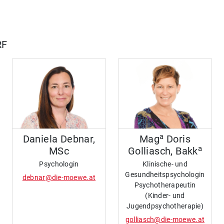
RF
a
Daniela Debnar,
Mag
Doris
a
MSc
Golliasch, Bakk
Psychologin
Klinische- und
Gesundheitspsychologin
debnar@die-moewe.at
Psychotherapeutin
(Kinder- und
Jugendpsychotherapie)
golliasch@die-moewe.at