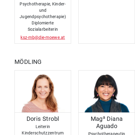
Psychotherapie, Kinder-
und
Jugendpsychotherapie)
Diplomierte
Sozialarbeiterin
ksz-mb@die-moewe.at
MÖDLING
a
Doris Strobl
Mag
Diana
Aguado
Leiterin
Kinderschutzzentrum
Psychotherapeutin