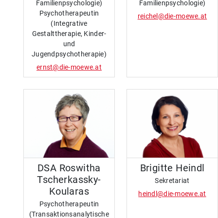
Familienpsychologie)
Familienpsychologie)
Psychotherapeutin
reichel@die-moewe.at
(Integrative
Gestalttherapie, Kinder-
und
Jugendpsychotherapie)
ernst@die-moewe.at
DSA Roswitha
Brigitte Heindl
Tscherkassky-
Sekretariat
Koularas
heindl@die-moewe.at
Psychotherapeutin
(Transaktionsanalytische