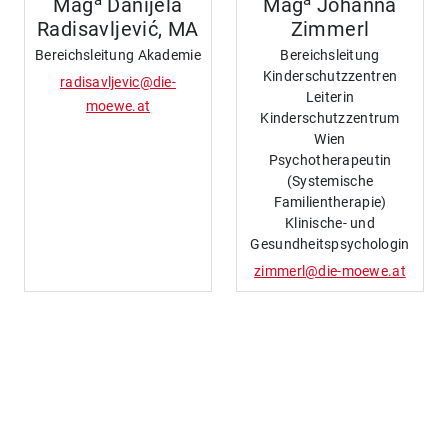
Mag
Danijela
Mag
Johanna
Radisavljević, MA
Zimmerl
Bereichsleitung Akademie
Bereichsleitung
Kinderschutzzentren
radisavljevic@die-
Leiterin
moewe.at
Kinderschutzzentrum
Wien
Psychotherapeutin
(Systemische
Familientherapie)
Klinische- und
Gesundheitspsychologin
zimmerl@die-moewe.at