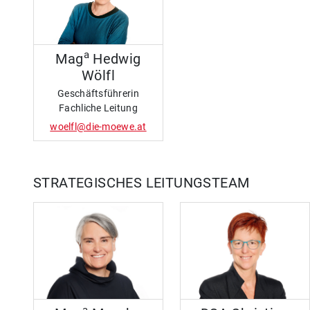
a
Mag
Hedwig
Wölfl
Geschäftsführerin
Fachliche Leitung
woelfl@die-moewe.at
STRATEGISCHES LEITUNGSTEAM
a