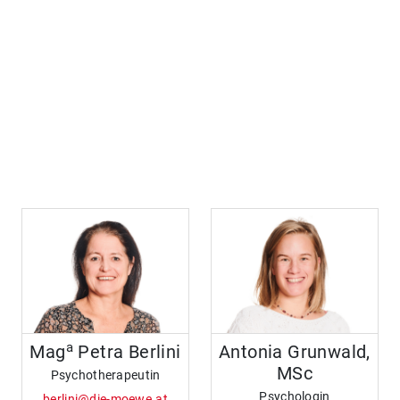
a
Mag
Petra Berlini
Antonia Grunwald,
MSc
Psychotherapeutin
Psychologin
berlini@die-moewe.at