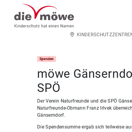
Weiter zum Inhalt
KINDERSCHUTZZENTRE
Spenden
möwe Gänserndor
SPÖ
Der Verein Naturfreunde und die SPÖ Gänse
Naturfreunde-Obmann Franz Irlvek überreic
Gänserndorf.
Die Spendensumme ergab sich teilweise aus 