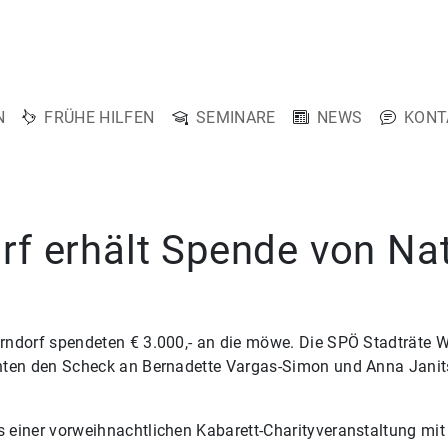
N
FRÜHE HILFEN
SEMINARE
NEWS
KONT
f erhält Spende von Na
rndorf spendeten € 3.000,- an die möwe. Die SPÖ Stadträte W
hten den Scheck an Bernadette Vargas-Simon und Anna Janits
einer vorweihnachtlichen Kabarett-Charityveranstaltung mit 