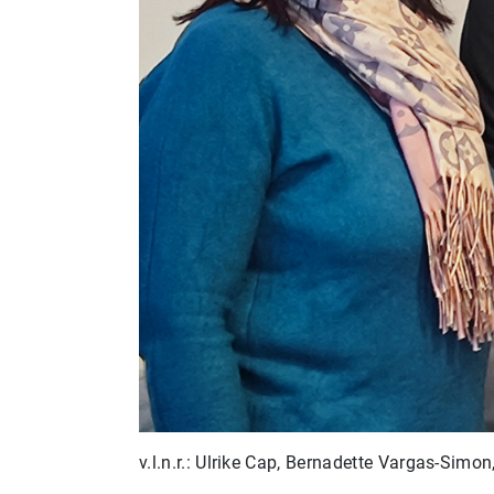
v.l.n.r.: Ulrike Cap, Bernadette Vargas-Simo