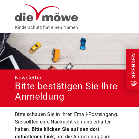
Weiter zum Inhalt
Menu
SPENDEN
Newsletter
Bitte bestätigen Sie Ihre
Anmeldung
Bitte schauen Sie in Ihren Email-Posteingang.
Sie sollten eine Nachricht von uns erhalten
haben.
Bitte klicken Sie auf den dort
enthaltenen Link
, um die Anmeldung zum