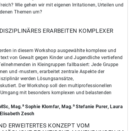
reich? Wie gehen wir mit eigenen Irritationen, Urteilen und
ladenen Themen um?
IDISZIPLINÄRES ERARBEITEN KOMPLEXER
werden in diesem Workshop ausgewählte komplexe und
text von Gewalt gegen Kinder und Jugendliche vertiefend
 Teilnehmenden in Kleingruppen fallbasiert: Jede Gruppe
rmen und -mustern, erarbeitet zentrale Aspekte der
isziplinär werden Lösungsansätze,
utiert. Der Workshop soll den multiprofessionellen
 Umgang mit besonders komplexen und belastenden
a
a
 MSc, Mag.
Sophie Klomfar,
Mag.
Stefanie Purer, Laura
Elisabeth Zesch
UND ERWEITERTES KONZEPT VOM