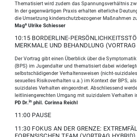
Thematisiert wird zudem das Spannungsverhältnis zwi
In der gegenwärtigen Praxis erhalten elterliche Deutu
die Umsetzung kinderschutzbezogener Maßnahmen zus
a
Mag
Ulrike Schiesser
10:15 BORDERLINE-PERSÖNLICHKEITSSTÖ
MERKMALE UND BEHANDLUNG (VORTRAG 
Der Vortrag gibt einen Überblick über die Symptomatik
(BPS) im Jugendalter und thematisiert dabei widerleg
selbstschädigender Verhaltensweisen (nicht-suizidale
sexuelles Risikoverhalten u.a.) im Kontext der BPS, al
suizidales Verhalten eingeordnet. Abschliessend wer
leitliniengerechten Umgang mit suizidalem Verhalten i
in
PD Dr.
phil. Corinna Reichl
11:00 PAUSE
11:30 FOKUS AN DER GRENZE: EXTREMFÄL
FORENSISCHEN TEAM (VORTRAG HYBRID)