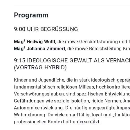
Programm
9:00 UHR BEGRÜSSUNG
a
Mag
Hedwig Wölfl
, die möwe Geschäftsführung und f
a
Mag
Johanna Zimmerl
, die möwe Bereichsleitung Ki
9:15 IDEOLOGISCHE GEWALT ALS VERNAC
(VORTRAG HYBRID)
Kinder und Jugendliche, die in stark ideologisch gepr
fundamentalistisch religiösen Milieus, hochkontroll
Verschwörungsglauben, sind spezifischen Entwicklungs
Gefährdungen wie soziale Isolation, rigide Normen, A
Autonomieentwicklung. Die häufig ausgeprägte Anpass
Wahrnehmung: Da viele unauffällig, loyal und „funktio
professionellen Kontext oft unterschätzt.