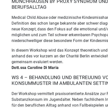
MÜNCHHAUSEN BY PROXY SYNDROM UND
BERUFSALLTAG
Medical Child Abuse oder medizinische Kindesmisshan
Definition des schon lange bekannte aber schwer dia
neue Konzept, dass den Fokus auf die emotional und/o
möglichen und zum Teil schwer erkennbaren Psychopat
niederschwelliger diese besondere Form der Kindesmi
In diesem Workshop wird das Konzept theoretisch und m
anhand des vor kurzem an der Charité Berlin entwickel
gemeinsam evaluiert werden.
Dott.ssa Caroline Di Maria
WS 4 – BEHANDLUNG UND BETREUUNG V
KONSUMMUSTER IM AMBULANTEN SETTIN
Der Workshop vermittelt praxisorientierte Ansätze z
Substanzkonsum im Jugendalter. Neben fachlichem In
für den beruflichen Alltag anhand von Fallbeispielen u