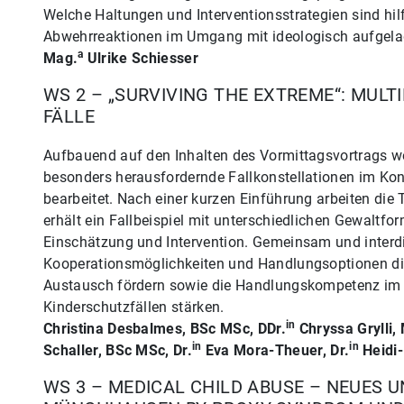
Welche Haltungen und Interventionsstrategien sind hilf
Abwehrreaktionen im Umgang mit ideologisch aufge
a
Mag.
Ulrike Schiesser
WS 2 – „SURVIVING THE EXTREME“: MULT
FÄLLE
Aufbauend auf den Inhalten des Vormittagsvortrags 
besonders herausfordernde Fallkonstellationen im Kon
bearbeitet. Nach einer kurzen Einführung arbeiten die
erhält ein Fallbeispiel mit unterschiedlichen Gewaltfo
Einschätzung und Intervention. Gemeinsam und interd
Kooperationsmöglichkeiten und Handlungsoptionen disk
Austausch fördern sowie die Handlungskompetenz im
Kinderschutzfällen stärken.
in
Christina Desbalmes, BSc MSc, DDr.
Chryssa Grylli,
in
in
Schaller, BSc MSc, Dr.
Eva Mora-Theuer, Dr.
Heidi-
WS 3 – MEDICAL CHILD ABUSE – NEUES 