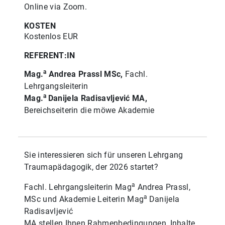
Online via Zoom.
KOSTEN
Kostenlos EUR
REFERENT:IN
a
Mag.
Andrea Prassl MSc,
Fachl.
Lehrgangsleiterin
a
Mag.
Danijela Radisavljević MA,
Bereichseiterin die möwe Akademie
Sie interessieren sich für unseren Lehrgang
Traumapädagogik, der 2026 startet?
a
Fachl. Lehrgangsleiterin Mag
Andrea Prassl,
a
MSc und Akademie Leiterin Mag
Danijela
Radisavljević
MA stellen Ihnen Rahmenbedingungen, Inhalte