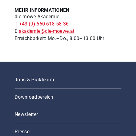
MEHR INFORMATIONEN
die möwe Akademie
T
+43 (0) 660 618 58 36
E
akademie@die-moewe.at
Erreichbarkeit: Mo.–Do., 8.00–13.00 Uhr
Jobs & Praktikum
Downloadbereich
Newsletter
Presse