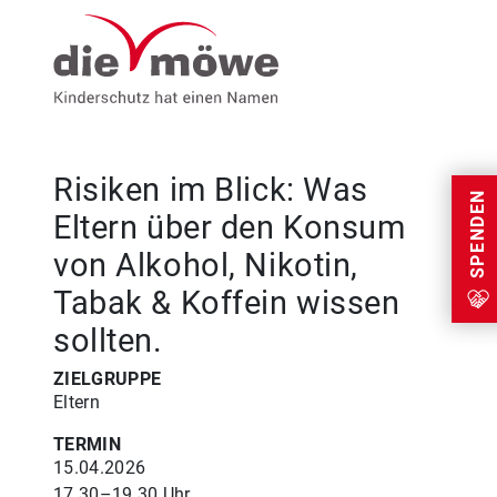
Weiter zum Inhalt
Menu
Risiken im Blick: Was
SPENDEN
Eltern über den Konsum
von Alkohol, Nikotin,
Tabak & Koffein wissen
sollten.
ZIELGRUPPE
Eltern
TERMIN
15.04.2026
17.30–19.30 Uhr