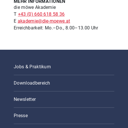
MEHR INFORMATIONEN
die möwe Akademie
T
+43 (0) 660 618 58 36
E
akademie@die-moewe.at
Erreichbarkeit: Mo.–Do., 8.00–13.00 Uhr
Jobs & Praktikum
Downloadbereich
Newsletter
Presse