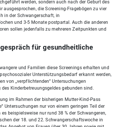
chgeführt werden, sondern auch nach der Geburt des
ür ausgesprochen, die Screening-Fragebögen zu vier
ch in der Schwangerschaft, in
chen und 3-5 Monate postpartal. Auch die anderen
ren sollen jedenfalls zu mehreren Zeitpunkten und
gespräch für gesundheitliche
wangere und Familien diese Screenings erhalten und
 psychosozialer Unterstützungsbedarf erkannt werden,
men von „verpflichtenden“ Untersuchungen
g des Kinderbetreuungsgeldes gebunden sind.
ung im Rahmen der bisherigen Mutter-Kind-Pass
ge“ Untersuchungen nur von einem geringen Teil der
es beispielsweise nur rund 38 % der Schwangeren,
ischen der 18. und 22. Schwangerschaftswoche in
s Angebot von Frauen über 30 Jahren sowie mit