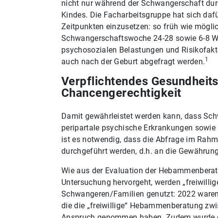
nicht nur während der Schwangerschaft dur
Kindes. Die Facharbeitsgruppe hat sich daf
Zeitpunkten einzusetzen: so früh wie mögli
Schwangerschaftswoche 24-28 sowie 6-8 Wo
psychosozialen Belastungen und Risikofakto
1
auch nach der Geburt abgefragt werden.
Verpflichtendes Gesundheits
Chancengerechtigkeit
Damit gewährleistet werden kann, dass Sch
peripartale psychische Erkrankungen sowie
ist es notwendig, dass die Abfrage im Rah
durchgeführt werden, d.h. an die Gewährun
Wie aus der Evaluation der Hebammenberat
Untersuchung hervorgeht, werden „freiwilli
Schwangeren/Familien genutzt: 2022 waren 
die die „freiwillige“ Hebammenberatung zw
Anspruch genommen haben. Zudem wurde da