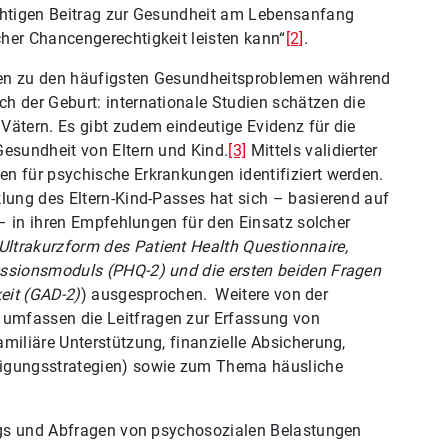
ichtigen Beitrag zur Gesundheit am Lebensanfang
her Chancengerechtigkeit leisten kann“
[2]
.
ren zu den häufigsten Gesundheitsproblemen während
h der Geburt: internationale Studien schätzen die
Vätern. Es gibt zudem eindeutige Evidenz für die
Gesundheit von Eltern und Kind.
[3]
Mittels validierter
n für psychische Erkrankungen identifiziert werden.
klung des Eltern-Kind-Passes hat sich – basierend auf
 – in ihren Empfehlungen für den Einsatz solcher
ltrakurzform des Patient Health Questionnaire,
essionsmoduls (PHQ-2) und die ersten beiden Fragen
keit (GAD-2)
) ausgesprochen.
Weitere von der
umfassen die Leitfragen zur Erfassung von
miliäre Unterstützung, finanzielle Absicherung,
tigungsstrategien) sowie zum Thema häusliche
ings und Abfragen von psychosozialen Belastungen