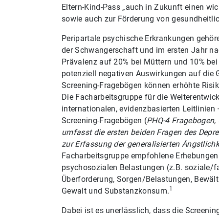
Eltern-Kind-Pass „auch in Zukunft einen w
sowie auch zur Förderung von gesundheitlic
Peripartale psychische Erkrankungen gehö
der Schwangerschaft und im ersten Jahr nac
Prävalenz auf 20% bei Müttern und 10% bei 
potenziell negativen Auswirkungen auf die 
Screening-Fragebögen können erhöhte Risike
Die Facharbeitsgruppe für die Weiterentwic
internationalen, evidenzbasierten Leitlinien
Screening-Fragebögen (
PHQ-4 Fragebogen, U
umfasst die ersten beiden Fragen des Depr
zur Erfassung der generalisierten Ängstlich
Facharbeitsgruppe empfohlene Erhebungen 
psychosozialen Belastungen (z.B. soziale/fa
Überforderung, Sorgen/Belastungen, Bewäl
1
Gewalt und Substanzkonsum.
Dabei ist es unerlässlich, dass die Screen