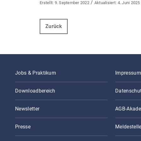
/
9. September 2022
4. Juni 2025
Zurück
Jobs & Praktikum
Impressum
Downloadbereich
Datenschu
Newsletter
AGB-Akade
Presse
Meldestell