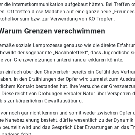
er die Internetkommunikation aufgebaut hätten. Bei Treffen o
n. Oft treffen diese Mädchen auf eine ganze neue „Freundesg
koholkonsum bzw. zur Verwendung von KO Tropfen.
r: Warum Grenzen verschwimmen
mäße soziale Lernprozesse genauso wie die direkte Erfahru
bewirkt der sogenannte „Nachholeffekt“, dass Jugendliche sic
 von Grenzverletzungen untereinander erklären könnte.
en einfach über den Chatverkehr bereits ein Gefühl des Vertr
aben. In den Erzählungen der Opfer wird zumeist zum Ausdr
tlichem Kontakt bestanden hat. Ihre Versuche der Grenzsetzun
Diese reicht von Drohungen verbaler Natur über Versperren
bis zur körperlichen Gewaltausübung.
uvor noch gar nicht kennen und somit weder zwischen Opfer 
e Nahebeziehung besteht, dürfte wesentlich zu der Dynamik d
lich beurteilt wird und das Gespräch über Erwartungen an da
 anderen fehlt.