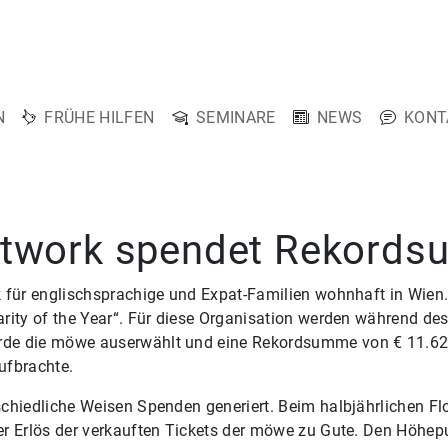
N
FRÜHE HILFEN
SEMINARE
NEWS
KONT
etwork spendet Rekord
 für englischsprachige und Expat-Familien wohnhaft in Wien.
rity of the Year“. Für diese Organisation werden während de
e die möwe auserwählt und eine Rekordsumme von € 11.623,7
aufbrachte.
schiedliche Weisen Spenden generiert. Beim halbjährlichen 
r Erlös der verkauften Tickets der möwe zu Gute. Den Höhepu