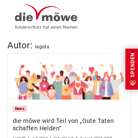
Weiter zum Inhalt
Menu
Autor:
lagota
SPENDEN
News
die möwe wird Teil von „Gute Taten
schaffen Helden“
/
von