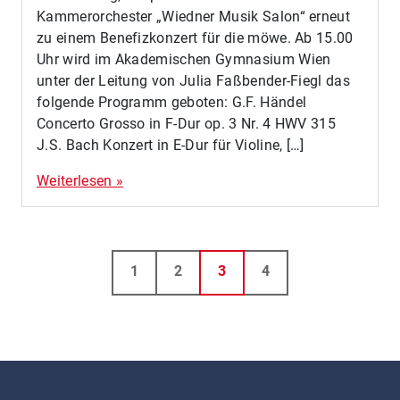
Kammerorchester „Wiedner Musik Salon“ erneut
zu einem Benefizkonzert für die möwe. Ab 15.00
Uhr wird im Akademischen Gymnasium Wien
unter der Leitung von Julia Faßbender-Fiegl das
folgende Programm geboten: G.F. Händel
Concerto Grosso in F-Dur op. 3 Nr. 4 HWV 315
J.S. Bach Konzert in E-Dur für Violine, […]
Weiterlesen »
Seitennavigation
Seite
Seite
Aktuelle Seite
Seite
1
2
3
4