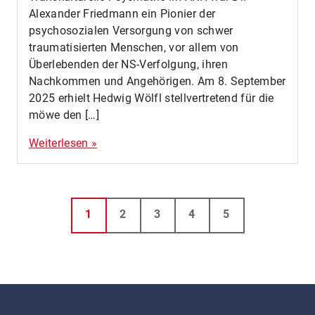
Alexander Friedmann ein Pionier der
psychosozialen Versorgung von schwer
traumatisierten Menschen, vor allem von
Überlebenden der NS-Verfolgung, ihren
Nachkommen und Angehörigen. Am 8. September
2025 erhielt Hedwig Wölfl stellvertretend für die
möwe den […]
Weiterlesen »
Seitennavigation
Aktuelle Seite
Seite
Seite
Seite
Seite
1
2
3
4
5