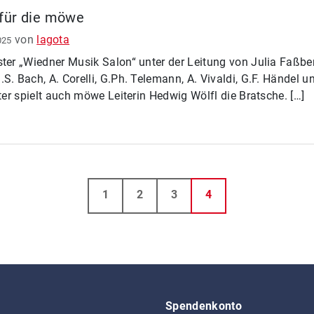
 für die möwe
von
lagota
025
r „Wiedner Musik Salon“ unter der Leitung von Julia Faßbe
Bach, A. Corelli, G.Ph. Telemann, A. Vivaldi, G.F. Händel un
r spielt auch möwe Leiterin Hedwig Wölfl die Bratsche. […]
Seite
Seite
Seite
Aktuelle Seite
1
2
3
4
Spendenkonto