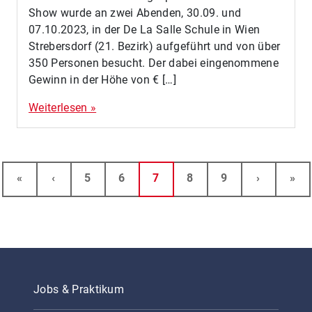
Show wurde an zwei Abenden, 30.09. und
07.10.2023, in der De La Salle Schule in Wien
Strebersdorf (21. Bezirk) aufgeführt und von über
350 Personen besucht. Der dabei eingenommene
Gewinn in der Höhe von € […]
Weiterlesen »
Seitennavigation
Seite
Seite
Aktuelle Seite
Seite
Seite
«
‹
5
6
7
8
9
›
»
Jobs & Praktikum