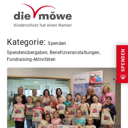
Weiter zum Inhalt
Menu
Kategorie:
Spenden
SPENDEN
Spendenübergaben, Benefizveranstaltungen,
Fundraising-Aktivitäten