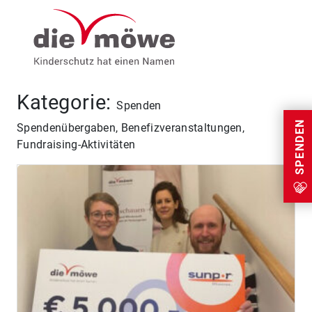
Weiter zum Inhalt
Menu
Kategorie:
Spenden
SPENDEN
Spendenübergaben, Benefizveranstaltungen,
Fundraising-Aktivitäten