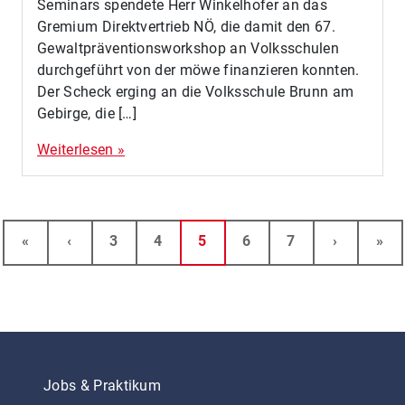
Seminars spendete Herr Winkelhofer an das
Gremium Direktvertrieb NÖ, die damit den 67.
Gewaltpräventionsworkshop an Volksschulen
durchgeführt von der möwe finanzieren konnten.
Der Scheck erging an die Volksschule Brunn am
Gebirge, die […]
Weiterlesen »
Seitennavigation
Seite
Seite
Aktuelle Seite
Seite
Seite
«
‹
3
4
5
6
7
›
»
Jobs & Praktikum