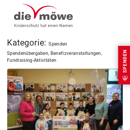
Weiter zum Inhalt
Menu
Kategorie:
Spenden
SPENDEN
Spendenübergaben, Benefizveranstaltungen,
Fundraising-Aktivitäten