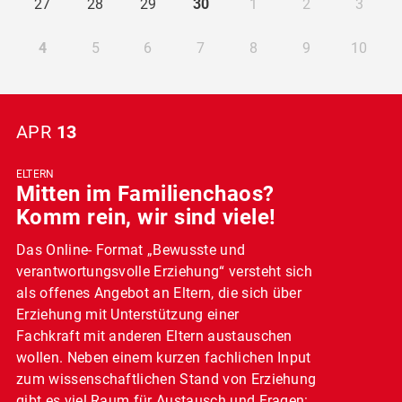
27
28
29
30
1
2
3
4
5
6
7
8
9
10
APR
13
ELTERN
Mitten im Familienchaos?
Komm rein, wir sind viele!
Das Online- Format „Bewusste und
verantwortungsvolle Erziehung“ versteht sich
als offenes Angebot an Eltern, die sich über
Erziehung mit Unterstützung einer
Fachkraft mit anderen Eltern austauschen
wollen. Neben einem kurzen fachlichen Input
zum wissenschaftlichen Stand von Erziehung
gibt es viel Raum für Austausch und Fragen: