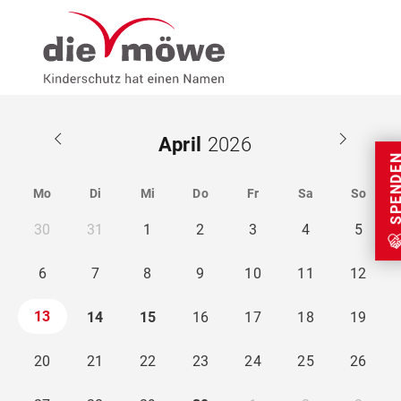
Weiter zum Inhalt
Menu
Seminare
April
SPEND
Mo
Di
Mi
Do
Fr
Sa
So
30
31
1
2
3
4
5
6
7
8
9
10
11
12
13
14
15
16
17
18
19
20
21
22
23
24
25
26