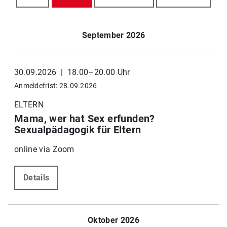
September 2026
30.09.2026 | 18.00–20.00 Uhr
Anmeldefrist: 28.09.2026
ELTERN
Mama, wer hat Sex erfunden?
Sexualpädagogik für Eltern
online via Zoom
Details
Oktober 2026