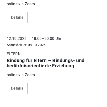
online via Zoom
Details
12.10.2026 | 18.00–20.00 Uhr
Anmeldefrist: 08.10.2026
ELTERN
Bindung für Eltern – Bindungs- und
bedürfnisorientierte Erziehung
online via Zoom
Details