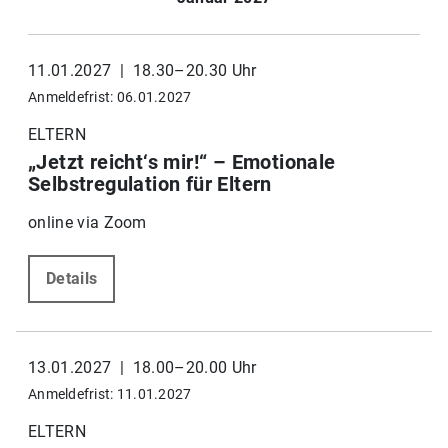
11.01.2027 | 18.30–20.30 Uhr
Anmeldefrist: 06.01.2027
ELTERN
„Jetzt reicht‘s mir!“ – Emotionale
Selbstregulation für Eltern
online via Zoom
Details
13.01.2027 | 18.00–20.00 Uhr
Anmeldefrist: 11.01.2027
ELTERN