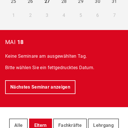
25
26
27
28
29
30
31
1
2
3
4
5
6
7
MAI
18
Keine Seminare am ausgewählten Tag.
Bitte wählen Sie ein fettgedrucktes Datum.
Nächstes Seminar anzeigen
Alle
Eltern
Fachkräfte
Lehrgang