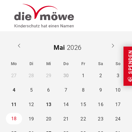
Weiter zum Inhalt
Menu
Seminare
Mai
SPEND
Mo
Di
Mi
Do
Fr
Sa
So
27
28
29
30
1
2
3
4
5
6
7
8
9
10
11
12
13
14
15
16
17
18
19
20
21
22
23
24