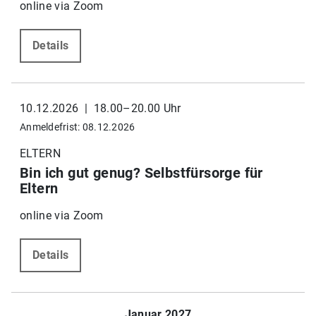
online via Zoom
Details
10.12.2026 | 18.00–20.00 Uhr
Anmeldefrist: 08.12.2026
ELTERN
Bin ich gut genug? Selbstfürsorge für
Eltern
online via Zoom
Details
Januar 2027