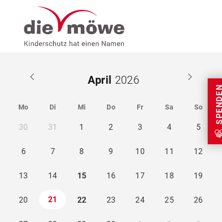
Weiter zum Inhalt
Menu
Seminare
April
SPEND
Mo
Di
Mi
Do
Fr
Sa
So
30
31
1
2
3
4
5
6
7
8
9
10
11
12
13
14
15
16
17
18
19
21
20
22
23
24
25
26