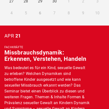
27
28
29
30
1
2
3
4
5
6
7
8
9
10
APR
21
FACHKRÄFTE
Missbrauchsdynamik:
Erkennen, Verstehen, Handeln
Was bedeutet es für ein Kind, sexuelle Gewalt
zu erleben? Welchen Dynamiken sind
betroffene Kinder ausgesetzt und wie kann
sexueller Missbrauch erkannt werden? Das
Seminar bietet einen Überblick zu diesen und
weiteren Fragen. Themen & Inhalte Formen &
Prävalenz sexueller Gewalt an Kindern Dynamik
und Symptome – sexuelle Gewalt an Kindern